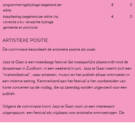
UTRECHT
programmeringsbijdrage toegekend per
0
IN CIJFERS
150.000
50.000
50.000
300.000
editie
totaalbedrag toegekend per editie (na
0
MEERJARIGE PRODUCTIESUBSIDIES
ZEISTER MUZIEKDAGEN
loading...
correctie o.b.v. verwachte bijdrage
ZEIST
gemeente en provincie)
25.000
0
0
ARTISTIEKE POSITIE
loading...
Aanvrager heeft een positief advies ontvangen voor subsidie binnen de
De commissie beoordeelt de artistieke positie als zwak.
culturele basisinfrastructuur 2021-2024.
**
Toegekend bedrag per editie, inclusief organisatiebijdrage - rekening
Jazz te Gast is een tweedaags festival dat tweejaarlijks plaatsvindt rond de
houdend met de verwachte bijdragen van de lokale overheden.
dorpsstraat in Zuidhorn, in een weekend in juni. Jazz te Gast noemt zich een
“makersfestival”, waar artiesten, musici en het publiek elkaar ontmoeten in
een intieme setting. Kenmerkend aan het festival is het voorbereiden van
TOELICHTING OP DE ORGANISATIEBIJDRAGE
IN CIJFERS
korte concerten op de vrijdag, die op zaterdag worden uitgevoerd voor een
publiek.
Voordrachten organisatiebijdrage landsdeel Midden
MEERJARIGE FESTIVALSUBSIDIES
In landsdeel Midden gaven vijf festivals aan in aanmerking te willen komen
Volgens de commissie komt Jazz te Gast voort uit een interessant
voor een organisatiebijdrage. Bij de voordracht van festivals voor de
uitgangspunt: een festival als vrijplaats voor artistieke ontmoetingen. De
organisatiebijdrage heeft de commissie gekeken naar de mate waarin een
formule van het festival, waarbij een gearriveerde internationale Artist in
festival een rol speelt in de nationale infrastructuur. Dat kan op verschillende
Residence en een jonge Nederlandse Artist Entrepreneur samen een
manieren tot uiting komen.
programma samenstellen, vindt zij aansprekend. Zij mist in het plan echter