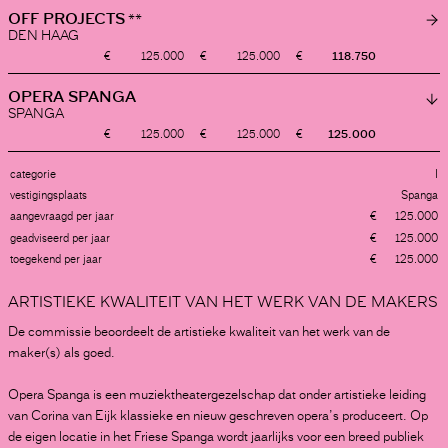
LOADING...
OFF PROJECTS
**
DEN HAAG
125.000
125.000
118.750
LOADING...
OPERA SPANGA
SPANGA
125.000
125.000
125.000
categorie
I
vestigingsplaats
Spanga
ADVIEZEN
aangevraagd per jaar
125.000
MEERJARIGE FESTIVALSUBSIDIES
geadviseerd per jaar
125.000
toegekend per jaar
125.000
ARTISTIEKE KWALITEIT VAN HET WERK VAN DE MAKERS
De commissie beoordeelt de artistieke kwaliteit van het werk van de
maker(s) als goed.
Opera Spanga is een muziektheatergezelschap dat onder artistieke leiding
van Corina van Eijk klassieke en nieuw geschreven opera’s produceert. Op
de eigen locatie in het Friese Spanga wordt jaarlijks voor een breed publiek