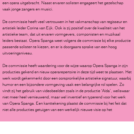
een opera uitgebracht. Naast ervaren solisten engageert het gezelschap
IN CIJFERS
vaak jonge zangers en musici.
MEERJARIGE PRODUCTIESUBSIDIES
De commissie heeft veel vertrouwen in het vakmanschap van regisseur en
artistiek leider Corina van Eijk. Ook is zij positief over de kwaliteit van het
artistieke team, dat uit ervaren vormgevers, componisten en muzikaal
leiders bestaat. Opera Spanga weet volgens de commissie bij elke productie
passende solisten te kiezen, en er is doorgaans sprake van een hoog
uitvoeringsniveau.
De commissie heeft waardering voor de wijze waarop Opera Spanga in zijn
producties gekend en nieuw operarepertoire in deze tijd weet te plaatsen. Het
werk wordt gekenmerkt door een oorspronkelijke artistieke signatuur, waarbij
humor en een bijzondere vormgeving vaak een belangrijke rol spelen. Zo
IN CIJFERS
vindt zij het gebruik van videobeelden zoals in de productie ‘Aïda’, weliswaar
niet meer heel vernieuwend, maar wel inventief en typerend voor het werk
MEERJARIGE FESTIVALSUBSIDIES
van Opera Spanga. Een kanttekening plaatst de commissie bij het feit dat
niet alle producties getuigen van een werkelijk nieuwe visie op het
bronmateriaal en ook de wijze waarop de locatie wordt ingezet, is volgens
haar tamelijk gekend.